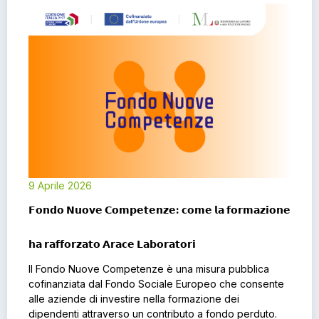
9 Aprile 2026
𝗙𝗼𝗻𝗱𝗼 𝗡𝘂𝗼𝘃𝗲 𝗖𝗼𝗺𝗽𝗲𝘁𝗲𝗻𝘇𝗲: 𝗰𝗼𝗺𝗲 𝗹𝗮 𝗳𝗼𝗿𝗺𝗮𝘇𝗶𝗼𝗻𝗲
𝗵𝗮 𝗿𝗮𝗳𝗳𝗼𝗿𝘇𝗮𝘁𝗼 𝗔𝗿𝗮𝗰𝗲 𝗟𝗮𝗯𝗼𝗿𝗮𝘁𝗼𝗿𝗶
Il Fondo Nuove Competenze è una misura pubblica
cofinanziata dal Fondo Sociale Europeo che consente
alle aziende di investire nella formazione dei
dipendenti attraverso un contributo a fondo perduto.