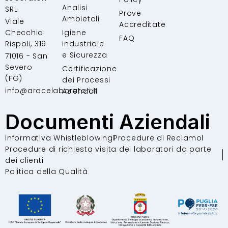
Analisi
SRL
Prove
Ambietali
Viale
Accreditate
Checchia
Igiene
FAQ
Rispoli, 319
industriale
e Sicurezza
71016 - San
Severo
Certificazione
(FG)
dei Processi
info@aracelaboratori.it
Aziendali
Documenti Aziendali
Informativa Whistleblowing
Procedure di Reclamo
Procedure di richiesta visita dei laboratori da parte
dei clienti
Politica della Qualità