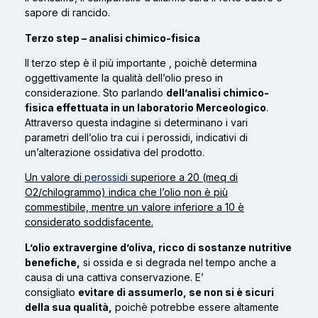
sapore di rancido.
Terzo step – analisi chimico-fisica
Il terzo step è il più importante , poichè determina
oggettivamente la qualità dell’olio preso in
considerazione. Sto parlando
dell’analisi chimico-
fisica effettuata in un laboratorio Merceologico
.
Attraverso questa indagine si determinano i vari
parametri dell’olio tra cui i perossidi, indicativi di
un’alterazione ossidativa del prodotto.
Un valore di
perossidi
superiore a 20 (meq di
O2/chilogrammo) indica che l’olio non è più
commestibile, mentre un valore inferiore a 10 è
considerato soddisfacente.
L’olio extravergine d’oliva, ricco di sostanze nutritive
benefiche,
si ossida e si degrada nel tempo anche a
causa di una cattiva conservazione. E’
consigliato
evitare di assumerlo, se non si è sicuri
della sua qualità,
poichè potrebbe essere altamente