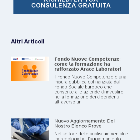
CONSULENZA
GRATUITA
Altri Articoli
𝗙𝗼𝗻𝗱𝗼 𝗡𝘂𝗼𝘃𝗲 𝗖𝗼𝗺𝗽𝗲𝘁𝗲𝗻𝘇𝗲:
𝗰𝗼𝗺𝗲 𝗹𝗮 𝗳𝗼𝗿𝗺𝗮𝘇𝗶𝗼𝗻𝗲 𝗵𝗮
𝗿𝗮𝗳𝗳𝗼𝗿𝘇𝗮𝘁𝗼 𝗔𝗿𝗮𝗰𝗲 𝗟𝗮𝗯𝗼𝗿𝗮𝘁𝗼𝗿𝗶
Il Fondo Nuove Competenze è una
misura pubblica cofinanziata dal
Fondo Sociale Europeo che
consente alle aziende di investire
nella formazione dei dipendenti
attraverso un
Nuovo Aggiornamento Del
Nostro Elenco Prove
Nel settore delle analisi ambientali e
merceologiche, l’aggiornamento