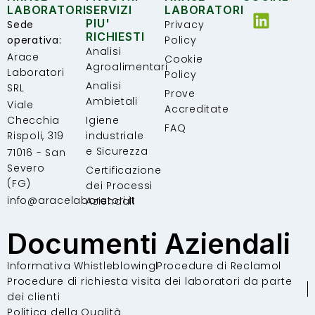
LABORATORI
SERVIZI
LABORATORI
PIU'
Sede
Privacy
RICHIESTI
operativa:
Policy
Analisi
Arace
Cookie
Agroalimentari
Laboratori
Policy
Analisi
SRL
Prove
Ambietali
Viale
Accreditate
Checchia
Igiene
FAQ
Rispoli, 319
industriale
e Sicurezza
71016 - San
Severo
Certificazione
(FG)
dei Processi
info@aracelaboratori.it
Aziendali
Documenti Aziendali
Informativa Whistleblowing
Procedure di Reclamo
Procedure di richiesta visita dei laboratori da parte
dei clienti
Politica della Qualità